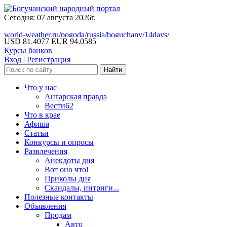
Сегодня: 07 августа 2026г.
world-weather.ru/pogoda/russia/boguchany/14days/
USD 81.4077
EUR 94.0585
Курсы банков
Вход
|
Регистрация
Что у нас
Ангарская правда
Вести62
Что в крае
Афиша
Статьи
Конкурсы и опросы
Развлечения
Анекдоты дня
Вот оно что!
Приколы дня
Скандалы, интриги...
Полезные контакты
Объявления
Продам
Авто