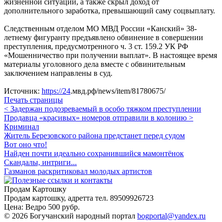
жизненной ситуации, а также скрыл доход от
дополнительного заработка, превышающий саму соцвыплату.
Следственным отделом МО МВД России «Канский» 38-
летнему фигуранту предъявлено обвинение в совершении
преступления, предусмотренного ч. 3 ст. 159.2 УК РФ
«Мошенничество при получении выплат». В настоящее время
материалы уголовного дела вместе с обвинительным
заключением направлены в суд.
Источник:
https://24
.мвд.рф/news/item/81780675/
Печать страницы
< Задержан подозреваемый в особо тяжком преступлении
Продавца «красивых» номеров отправили в колонию >
Криминал
Житель Березовского района предстанет перед судом
Вот оно что!
Найден почти идеально сохранившийся мамонтёнок
Скандалы, интриги...
Газманов раскритиковал молодых артистов
Продам Картошку
Продам картошку, адретта
тел. 89509926723
Цена:
Ведро 500 рубр.
©
2026 Богучанский народный портал
bogportal@yandex.ru