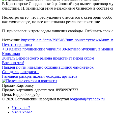
В Красноярске Свердловский районный суд вынес приговор му
следствие, П. занимался этим незаконным бизнесом в составе 
Несмотря на то, что преступление относится к категории особ
как смягчающее, но все же назначил реальное наказание.
П. приговорен к трем годам лишения свободы. Отбывать срок о
Источник:
https://dela.ru/lenta/298546/?utm_source=yxnews&
Печать страницы
< В Канске полицейские уличили 38-летнего мужчину в моше
Криминал
Житель Березовского района предстанет перед судом
Вот оно что!
Найден почти идеально сохранившийся мамонтёнок
Скандалы, интриги...
Газманов раскритиковал молодых артистов
Продам Картошку
Продам картошку, адретта
тел. 89509926723
Цена:
Ведро 500 рубр.
©
2026 Богучанский народный портал
bogportal@yandex.ru
Что у нас?
Что в крае?