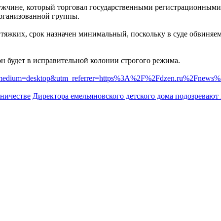
жчине, который торговал государственными регистрационными 
организованной группы.
о тяжких, срок назначен минимальный, поскольку в суде обвиняе
н будет в исправительной колонии строгого режима.
utm_medium=desktop&utm_referrer=https%3A%2F%2Fdzen.ru%2Fnews
нничестве
Директора емельяновского детского дома подозревают