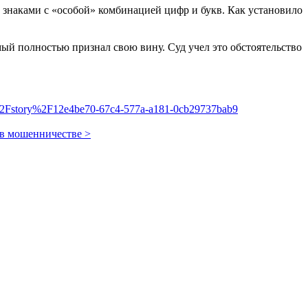
знаками с «особой» комбинацией цифр и букв. Как установило
мый полностью признал свою вину. Суд учел это обстоятельство
%2Fstory%2F12e4be70-67c4-577a-a181-0cb29737bab9
 в мошенничестве >