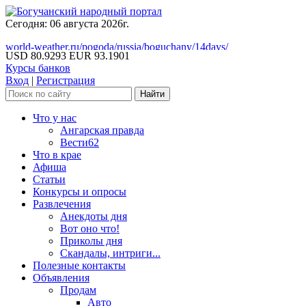
Сегодня: 06 августа 2026г.
world-weather.ru/pogoda/russia/boguchany/14days/
USD 80.9293
EUR 93.1901
Курсы банков
Вход
|
Регистрация
Что у нас
Ангарская правда
Вести62
Что в крае
Афиша
Статьи
Конкурсы и опросы
Развлечения
Анекдоты дня
Вот оно что!
Приколы дня
Скандалы, интриги...
Полезные контакты
Объявления
Продам
Авто