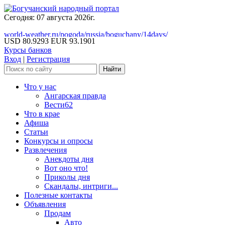
Сегодня: 07 августа 2026г.
world-weather.ru/pogoda/russia/boguchany/14days/
USD 80.9293
EUR 93.1901
Курсы банков
Вход
|
Регистрация
Что у нас
Ангарская правда
Вести62
Что в крае
Афиша
Статьи
Конкурсы и опросы
Развлечения
Анекдоты дня
Вот оно что!
Приколы дня
Скандалы, интриги...
Полезные контакты
Объявления
Продам
Авто