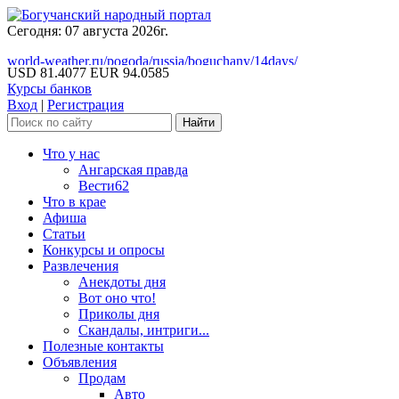
Сегодня: 07 августа 2026г.
world-weather.ru/pogoda/russia/boguchany/14days/
USD 81.4077
EUR 94.0585
Курсы банков
Вход
|
Регистрация
Что у нас
Ангарская правда
Вести62
Что в крае
Афиша
Статьи
Конкурсы и опросы
Развлечения
Анекдоты дня
Вот оно что!
Приколы дня
Скандалы, интриги...
Полезные контакты
Объявления
Продам
Авто