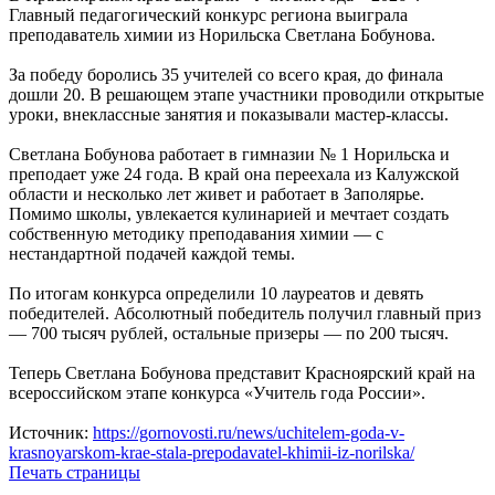
Главный педагогический конкурс региона выиграла
преподаватель химии из Норильска Светлана Бобунова.
За победу боролись 35 учителей со всего края, до финала
дошли 20. В решающем этапе участники проводили открытые
уроки, внеклассные занятия и показывали мастер-классы.
Светлана Бобунова работает в гимназии № 1 Норильска и
преподает уже 24 года. В край она переехала из Калужской
области и несколько лет живет и работает в Заполярье.
Помимо школы, увлекается кулинарией и мечтает создать
собственную методику преподавания химии — с
нестандартной подачей каждой темы.
По итогам конкурса определили 10 лауреатов и девять
победителей. Абсолютный победитель получил главный приз
— 700 тысяч рублей, остальные призеры — по 200 тысяч.
Теперь Светлана Бобунова представит Красноярский край на
всероссийском этапе конкурса «Учитель года России».
Источник:
https://gornovosti.ru/news/uchitelem-goda-v-
krasnoyarskom-krae-stala-prepodavatel-khimii-iz-norilska/
Печать страницы