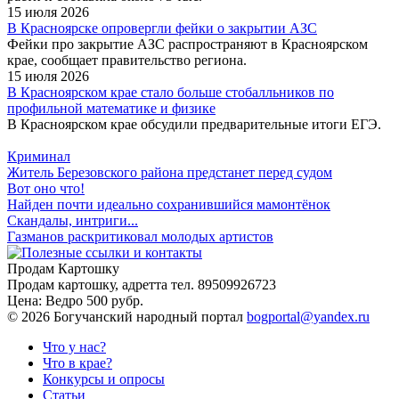
15 июля 2026
В Красноярске опровергли фейки о закрытии АЗС
Фейки про закрытие АЗС распространяют в Красноярском
крае, сообщает правительство региона.
15 июля 2026
В Красноярском крае стало больше стобалльников по
профильной математике и физике
В Красноярском крае обсудили предварительные итоги ЕГЭ.
Криминал
Житель Березовского района предстанет перед судом
Вот оно что!
Найден почти идеально сохранившийся мамонтёнок
Скандалы, интриги...
Газманов раскритиковал молодых артистов
Продам Картошку
Продам картошку, адретта
тел. 89509926723
Цена:
Ведро 500 рубр.
©
2026 Богучанский народный портал
bogportal@yandex.ru
Что у нас?
Что в крае?
Конкурсы и опросы
Статьи