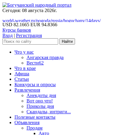
Сегодня: 08 августа 2026г.
world-weather.ru/pogoda/russia/boguchany/14days/
USD 82.1665
EUR 94.8366
Курсы банков
Вход
|
Регистрация
Что у нас
Ангарская правда
Вести62
Что в крае
Афиша
Статьи
Конкурсы и опросы
Развлечения
Анекдоты дня
Вот оно что!
Приколы дня
Скандалы, интриги...
Полезные контакты
Объявления
Продам
Авто