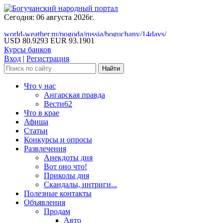
Сегодня: 06 августа 2026г.
world-weather.ru/pogoda/russia/boguchany/14days/
USD 80.9293
EUR 93.1901
Курсы банков
Вход
|
Регистрация
Что у нас
Ангарская правда
Вести62
Что в крае
Афиша
Статьи
Конкурсы и опросы
Развлечения
Анекдоты дня
Вот оно что!
Приколы дня
Скандалы, интриги...
Полезные контакты
Объявления
Продам
Авто