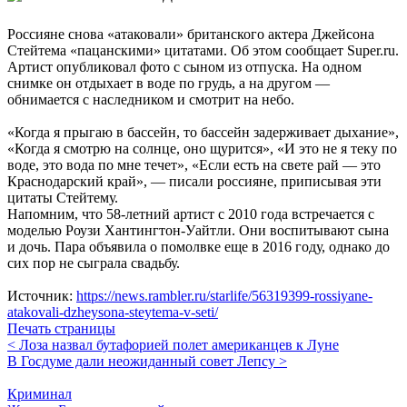
Россияне снова «атаковали» британского актера Джейсона
Стейтема «пацанскими» цитатами. Об этом сообщает Super.ru.
Артист опубликовал фото с сыном из отпуска. На одном
снимке он отдыхает в воде по грудь, а на другом —
обнимается с наследником и смотрит на небо.
«Когда я прыгаю в бассейн, то бассейн задерживает дыхание»,
«Когда я смотрю на солнце, оно щурится», «И это не я теку по
воде, это вода по мне течет», «Если есть на свете рай — это
Краснодарский край», — писали россияне, приписывая эти
цитаты Стейтему.
Напомним, что 58-летний артист с 2010 года встречается с
моделью Роузи Хантингтон-Уайтли. Они воспитывают сына
и дочь. Пара объявила о помолвке еще в 2016 году, однако до
сих пор не сыграла свадьбу.
Источник:
https://news.rambler.ru/starlife/56319399-rossiyane-
atakovali-dzheysona-steytema-v-seti/
Печать страницы
< Лоза назвал бутафорией полет американцев к Луне
В Госдуме дали неожиданный совет Лепсу >
Криминал