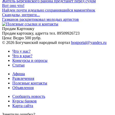
Житель Березовского района предстанет перед судом
Вот оно что!
Найден почти идеально сохранившийся мамонтёнок
Скандалы, интриги...
Газманов раскритиковал молодых артистов
Продам Картошку
Продам картошку, адретта
тел. 89509926723
Цена:
Ведро 500 рубр.
©
2026 Богучанский народный портал
bogportal@yandex.ru
Что у нас?
Что в крае?
Конкурсы и опросы
Статьи
Афиша
Развлечения
Полезные контакты
Объявления
Сообщить новость
Курсы банков
Карта сайта
Заметили ошибку?